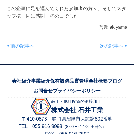
この企画に足を運んでくれた参加者の方々、そしてスタ
ッフ様一同に感謝一杯の日でした。
営業 akiyama
«
前の記事へ
次の記事へ
»
会社紹介
事業紹介
保有設備
品質管理
会社概要
ブログ
お問合せ
プライバシーポリシー
高圧・低圧配管の溶接加工
株式会社 石井工業
〒410-0873 静岡県沼津市大諏訪802番地
TEL：
055-916-9998
（8:00 〜 17:00 土日休）
FAX：
055-916-7597