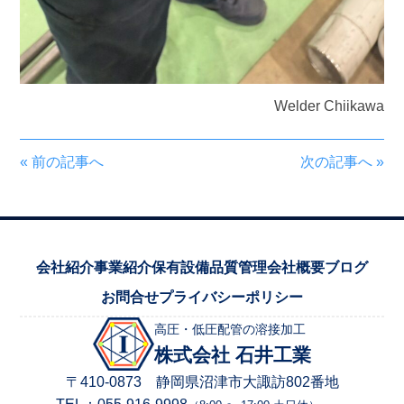
Welder Chiikawa
«
前の記事へ
次の記事へ
»
会社紹介
事業紹介
保有設備
品質管理
会社概要
ブログ
お問合せ
プライバシーポリシー
高圧・低圧配管の溶接加工
株式会社 石井工業
〒410-0873 静岡県沼津市大諏訪802番地