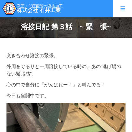
高圧・低圧配管の溶接加工
株式会社 石井工業
溶接日記 第３話 ~ 緊 張~
突き合わせ溶接の緊張。
外周をぐるりと一周溶接している時の、あの“逃げ場の
ない緊張感”。
心の中で自分に「がんばれー！」と叫んでる！
今日も奮闘中です。